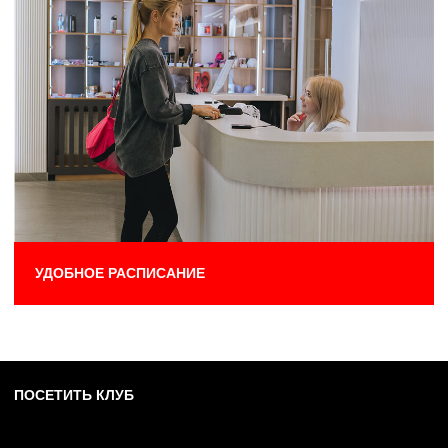
ТРЕНИРОВКА
ТРЕНИРОВКА
Тренировка направлена на осознанную
Тренировка направлена 
работу над телом. Данное направление
работу над телом. Данно
позволяет улучшить подвижность
позволяет улучшить под
суставов, повысить тонус мышц,
суставов, повысить тон
развить гибкость и улучшить
развить гибкость и улуч
самочувствие.
самочувствие.
ФИТНЕС-КЛУБ