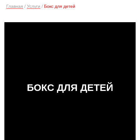
Главная
/
Услуги
/
Бокс для детей
Подарите своему ребенку уверенность, силу
и здоровье с нашими тренировками по боксу
в Лофт Фитнес! Наши опытные тренеры научат
вашего ребенка основам бокса, помогут развить
координацию, силу и выносливость, а также
привить любовь к спорту.
ЧТО ДАЮТ ТРЕНИРОВКИ ПО БОКСУ
ДЛЯ ДЕТЕЙ?
УЛУЧШЕНИЕ ФИЗИЧЕСКОЙ ФОРМЫ
РАЗВИТИЕ КООРДИНАЦИИ И РЕАКЦИИ
УКРЕПЛЕНИЕ ЗДОРОВЬЯ И ИММУНИТЕТА