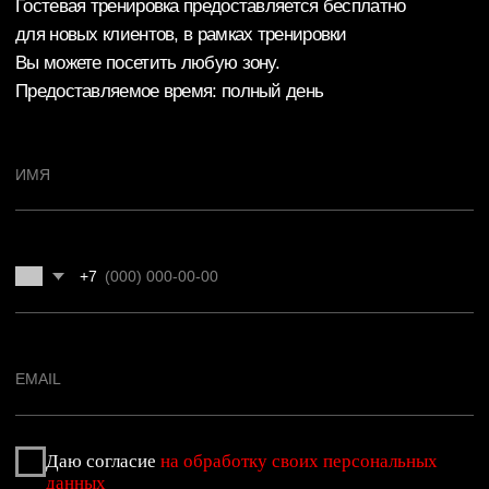
Акции
Тренажерный зал
О клубе
Бассейн
Карты
Бойцовский клуб
Команда
SPA комплекс
Отзывы
Групповые занятия
Новости
Индивидуальные
занятия
Вакансии
Контакты
Детский клуб
СЕРВИС
СПИСОК КЛУБОВ
Расписание
Ярославль Некст
Обратная связь
Ярославль Фреш
Оплата
Ярославль Аврора
Правила клуба
Иваново
Заморозка карты
Кострома
Частые вопросы