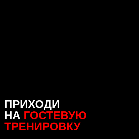
ЛФ Ярославль Некст
+7 (485) 290-60-90
E-MAIL
bragino@loftfitness.ru
АДРЕС
г. Ярославль, ул. Труфанова, 24Вс2
ЧАСЫ РАБОТЫ
Пн-Пт:
6
:00 - 00:00,
Сб-Вс:
7:00 - 23:00
КЛУБ
УСЛУГИ