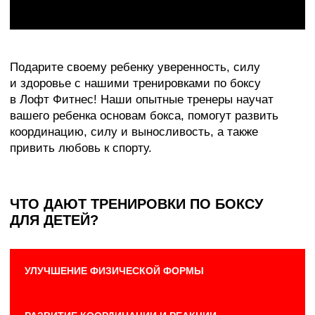
ПРИВИТИЕ ДИСЦИПЛИНЫ И УВАЖЕНИЯ
К СОПЕРНИКУ
РАЗВИТИЕ УВЕРЕННОСТИ В СЕБЕ
КОМУ ПОДХОДЯТ
ТРЕНИРОВКИ
ПО БОКСУ ДЛЯ ДЕТЕЙ?
Для детей всех возрастов.
Для тех, кто хочет улучшить физическую
форму ребенка.
Для тех, кто хочет научить ребенка
самообороне.
Для тех, кто хочет привить ребенку дисциплину
и целеустремленность.
КАК ПРОХОДЯТ
ТРЕНИРОВКИ
ПО БОКСУ ДЛЯ ДЕТЕЙ?
Игровые тренировки, превращающие занятия
в увлекательное приключение.
Упражнения для развития координации
и реакции.
Обучение основам бокса и технике