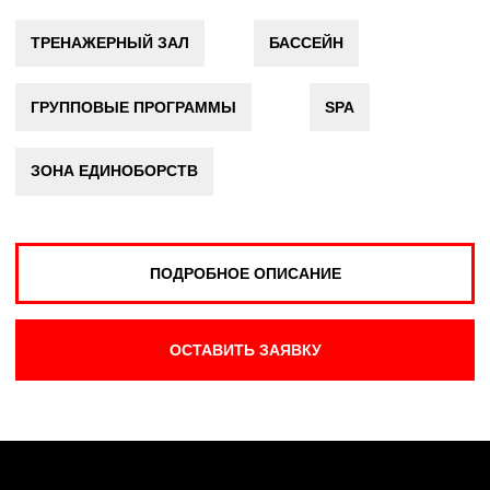
E-MAIL
bragino@loftfitness.ru
АДРЕС
г. Ярославль, ул. Труфанова, 24Вс2
ЧАСЫ РАБОТЫ
Пн-Пт:
6
:00 - 00:00,
Сб-Вс:
7:00 - 23:00
КЛУБ
УСЛУГИ
Акции
Тренажерный зал
О клубе
Бассейн
Карты
Бойцовский клуб
Команда
SPA комплекс
Отзывы
Групповые занятия
Новости
Индивидуальные