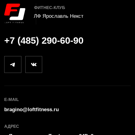
занятия
Вакансии
Контакты
Детский клуб
СЕРВИС
СПИСОК КЛУБОВ
Расписание
Ярославль Некст
Обратная связь
Ярославль Фреш
Оплата
Ярославль Аврора
Правила клуба
Иваново
Заморозка карты
Кострома
Частые вопросы
Лофт Фитнес
©
2025
Политика конфиденциальности
by Ergart