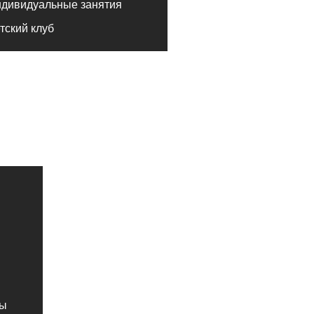
ный зал
ий клуб