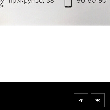
СПИСОК КЛУБОВ
е
Ярославль Некст
вязь
Ярославль Фреш
Ярославль Аврора
уба
Иваново
карты
Кострома
просы