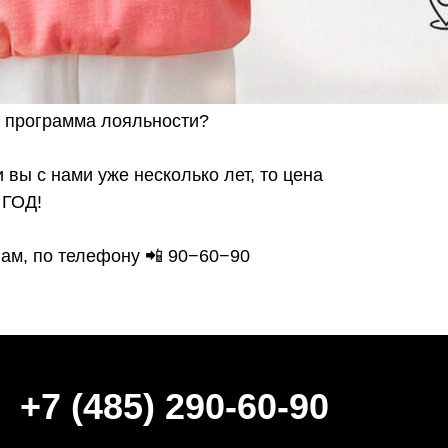
7 (485) 290-60-90
ует программа лояльности?
 вы с нами уже несколько лет, то цена
ГИ
КЛУБ
СЕРВИС
 ГОД!
нажерный зал
Акции
Расписани
сейн
О клубе
Обратная с
Вам, по телефону 📲 90−60−90
овский клуб
Карты
Оплата
 комплекс
Команда
Правила кл
пповые занятия
Отзывы
Заморозка 
ивидуальные занятия
Новости
Частые во
кий клуб
Вакансии
Контакты