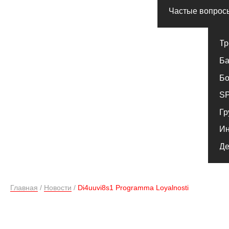
SPA комп
Групповы
Индивиду
Детский к
Главная
/
Новости
/
Di4uuvi8s1 Programma Loyalnosti