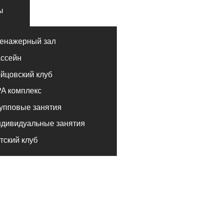
лекс
е занятия
альные занятия
луб