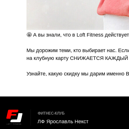
ФИТНЕС-КЛУБ
+
ЛФ Ярославль Некст
🤩 А вы знали, что в Loft Fitness действ
Мы дорожим теми, кто выбирает нас. Если
УСЛУ
АДРЕС
на клубную карту СНИЖАЕТСЯ КАЖДЫЙ
г. Ярославль, ул. Труфанова, 24Вс2
Тре
Бас
ЧАСЫ РАБОТЫ
Узнайте, какую скидку мы дарим именно 
Пн-Пт:
6
:00 - 00:00,
Сб-Вс:
7:00 - 23:00
Бойц
SPA
E-MAIL
Гру
bragino@loftfitness.ru
Инд
Детс