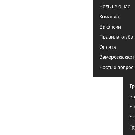
Команда
Вакансии
Правила клуба
Оплата
Заморозка карты
Частые вопросы
Тренажер
Бассейн
Бойцовск
SPA комп
Групповы
Индивиду
Детский к
Ярославль Аврора