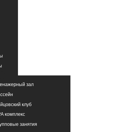
ный зал
ий клуб
лекс
е занятия
альные занятия
луб