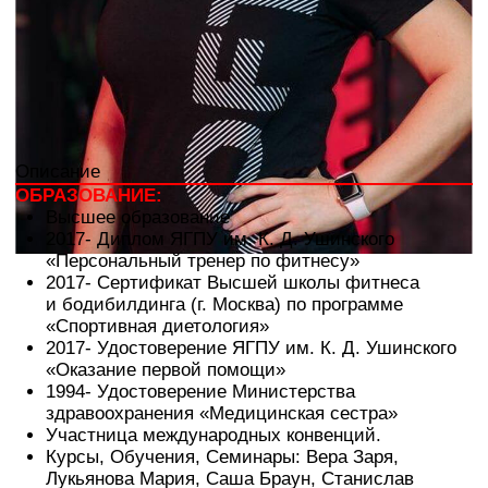
подготовки
ЗАПИСАТЬСЯ НА ТРЕНИРОВКУ
ФИТНЕС-КЛУБ
ЛФ Ярославль Некст
+7 (485) 290-60-90
E-MAIL
bragino@loftfitness.ru
АДРЕС
г. Ярославль, ул. Труфанова, 24Вс2