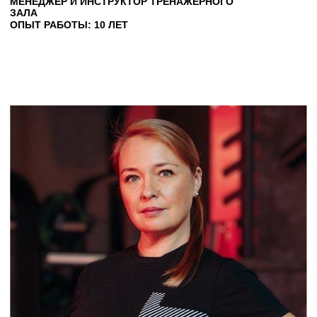
Описание
ОБРАЗОВАНИЕ:
Высшее образование
2017- Диплом ЯГПУ им. К. Д. Ушинского
«Персональный тренер по фитнесу»
2017- Сертификат Высшей школы фитнеса
и бодибилдинга (г. Москва) по программе
«Спортивная диетология»
2017- Удостоверение ЯГПУ им. К. Д. Ушинского
«Оказание первой помощи»
1994- Удостоверение Министерства
здравоохранения «Медицинская сестра»
Участница международных конвенций.
Курсы, Обучения, Семинары: Вера Заря,
Лукьянова Мария, Саша Браун, Станислав
Линдовер, Екатерина Красавина, Юрий
Шептухов и др.
Сертифицированный специалист по
перкуссионному массажу
СПЕЦИАЛИЗАЦИЯ:
Силовой тренинг
Функциональный тренинг
Коррекция фигуры (набор мышечной массы,
снижение веса)
Помощь в составлении индивидуального плана
питания/тренировок
Мотивация
Работа с людьми разного возраста и уровня