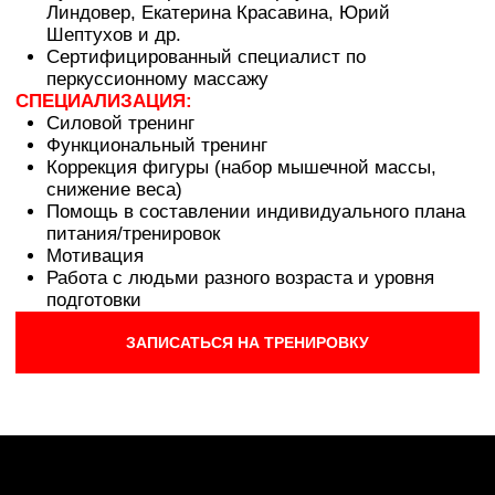
ЧАСЫ РАБОТЫ
Пн-Пт:
6
:00 - 00:00,
Сб-Вс:
7:00 - 23:00
КЛУБ
УСЛУГИ
Акции
Тренажерный зал
О клубе
Бассейн
Карты
Бойцовский клуб
Команда
SPA комплекс
Отзывы
Групповые занятия
Новости
Индивидуальные
занятия
Вакансии
Контакты
Детский клуб
СЕРВИС
СПИСОК КЛУБОВ
Расписание
Ярославль Некст
Обратная связь
Ярославль Фреш