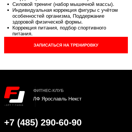
КЛУБ
УСЛУГИ
Акции
Тренажерный зал
О клубе
Бассейн
Карты
Бойцовский клуб
Команда
SPA комплекс
Отзывы
Групповые занятия
Новости
Индивидуальные
занятия
Вакансии
Контакты
Детский клуб
СЕРВИС
СПИСОК КЛУБОВ
Расписание
Ярославль Некст
Обратная связь
Ярославль Фреш
Оплата
Ярославль Аврора
Правила клуба
Иваново
Заморозка карты
Кострома
Частые вопросы