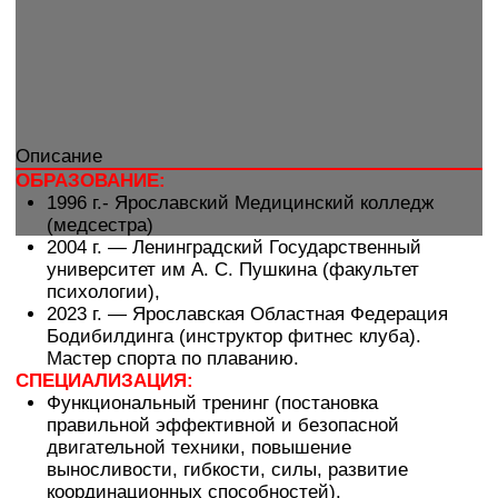
ФИТНЕС-КЛУБ
ЛФ Ярославль Некст
+7 (485) 290-60-90
E-MAIL
bragino@loftfitness.ru
АДРЕС
г. Ярославль, ул. Труфанова, 24Вс2
ЧАСЫ РАБОТЫ
Пн-Пт:
6
:00 - 00:00,
Сб-Вс:
7:00 - 23:00