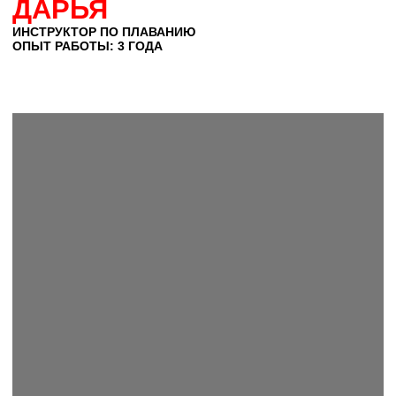
Описание
КАТЕГОРИЯ:
Эксперт
ОБРАЗОВАНИЕ:
ЯГПУ им. К. Д. Ушинского, факультет
физической культуры
ДОСТИЖЕНИЯ:
КМС по плаванию
Мастер Спорта по плаванию в ластах
Многократная победительница и призёр
соревнований по плаванию города и области
СПЕЦИАЛИЗАЦИЯ:
Обучение, совершенствование и корректировка
техники плавания всеми стилями
Обучение плаванию детей и взрослых «с нуля»
ЗАПИСАТЬСЯ НА ТРЕНИРОВКУ
ФИТНЕС-КЛУБ
ЛФ Ярославль Некст