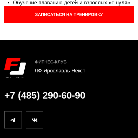
О клубе
Бассейн
Карты
Бойцовский клуб
Команда
SPA комплекс
Отзывы
Групповые занятия
Новости
Индивидуальные
занятия
Вакансии
Контакты
Детский клуб
СЕРВИС
СПИСОК КЛУБОВ
Расписание
Ярославль Некст
Обратная связь
Ярославль Фреш
Оплата
Ярославль Аврора
Правила клуба
Иваново
Заморозка карты
Кострома
Частые вопросы
Лофт Фитнес
©
2025
Политика конфиденциальности