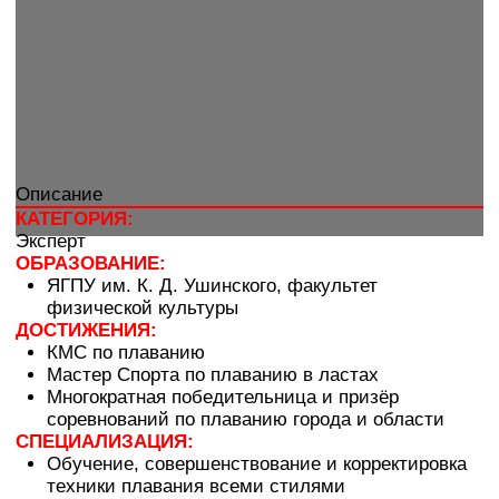
+7 (485) 290-60-90
E-MAIL
bragino@loftfitness.ru
АДРЕС
г. Ярославль, ул. Труфанова, 24Вс2
ЧАСЫ РАБОТЫ
Пн-Пт:
6
:00 - 00:00,
Сб-Вс:
7:00 - 23:00
КЛУБ
УСЛУГИ
Акции
Тренажерный зал